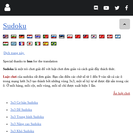
Sudoku
Dịch trang này.
Special thanks to
lmn
for the translation
Sudoku
là một trò chơi giải đố với luật chơi đơn giản và cách giải đầy thách thức.
Luật chơi
của sudoku rất đơn giản. Bạn cần điền các chữ số từ 1 đến 9 vào tất cả các ô
trong mạng lưới 3x3 tạo thành bởi những vùng 3x3, một số ký tự sẽ được đặt sẵn trong các
ô. Ở mỗi hàng, mỗi cột, mỗi vùng, mỗi số chỉ được xuất hiện 1 lần.
Ẩn luật chơi
3x3 Cơ bản Sudoku
3x3 Dễ Sudoku
3x3 Trung bình Sudoku
3x3 Nâng cao Sudoku
3x3 Khó Sudoku