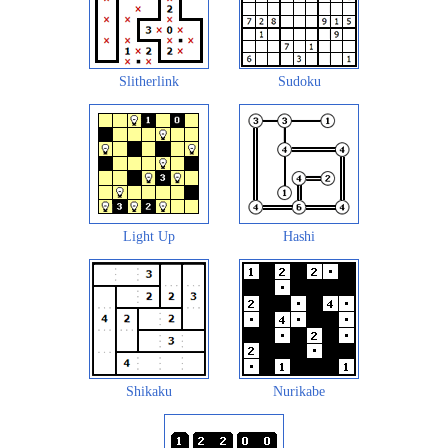
Slitherlink
Sudoku
Light Up
Hashi
Shikaku
Nurikabe