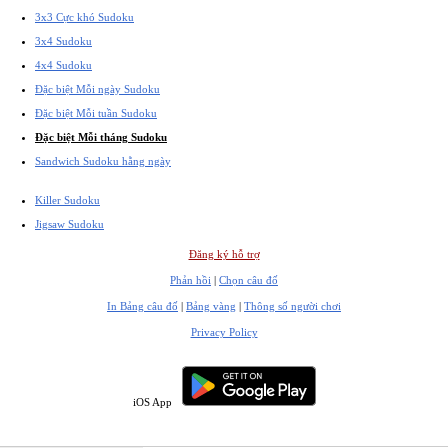
3x3 Cực khó Sudoku
3x4 Sudoku
4x4 Sudoku
Đặc biệt Mỗi ngày Sudoku
Đặc biệt Mỗi tuần Sudoku
Đặc biệt Mỗi tháng Sudoku
Sandwich Sudoku hằng ngày
Killer Sudoku
Jigsaw Sudoku
Đăng ký hỗ trợ
Phản hồi
|
Chọn câu đố
In Bảng câu đố
|
Bảng vàng
|
Thông số người chơi
Privacy Policy
iOS App