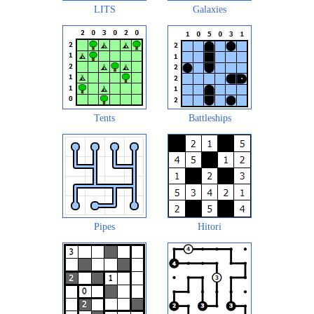
LITS
Galaxies
Tents
Battleships
Pipes
Hitori