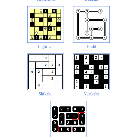
Light Up
Hashi
Shikaku
Nurikabe