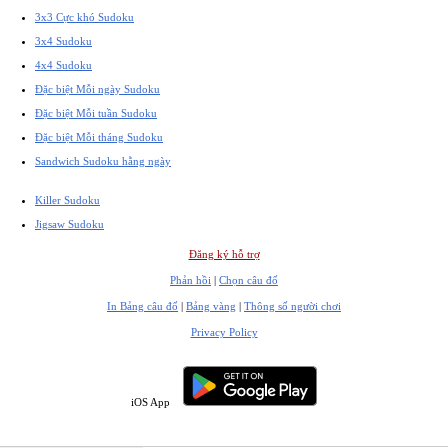
3x3 Cực khó Sudoku
3x4 Sudoku
4x4 Sudoku
Đặc biệt Mỗi ngày Sudoku
Đặc biệt Mỗi tuần Sudoku
Đặc biệt Mỗi tháng Sudoku
Sandwich Sudoku hằng ngày
Killer Sudoku
Jigsaw Sudoku
Đăng ký hỗ trợ
Phản hồi
|
Chọn câu đố
In Bảng câu đố
|
Bảng vàng
|
Thông số người chơi
Privacy Policy
iOS App