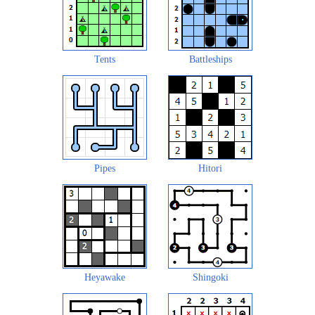
Tents
Battleships
Pipes
Hitori
Heyawake
Shingoki