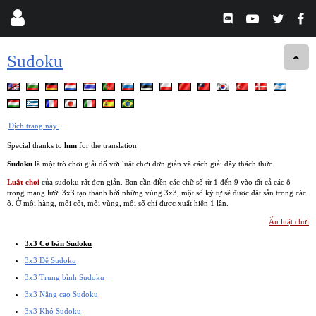
Sudoku
Dịch trang này.
Special thanks to
lmn
for the translation
Sudoku
là một trò chơi giải đố với luật chơi đơn giản và cách giải đầy thách thức.
Luật chơi
của sudoku rất đơn giản. Bạn cần điền các chữ số từ 1 đến 9 vào tất cả các ô
trong mạng lưới 3x3 tạo thành bởi những vùng 3x3, một số ký tự sẽ được đặt sẵn trong các
ô. Ở mỗi hàng, mỗi cột, mỗi vùng, mỗi số chỉ được xuất hiện 1 lần.
Ẩn luật chơi
3x3 Cơ bản Sudoku
3x3 Dễ Sudoku
3x3 Trung bình Sudoku
3x3 Nâng cao Sudoku
3x3 Khó Sudoku