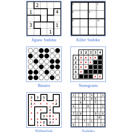
Jigsaw Sudoku
Killer Sudoku
Binairo
Nonograms
Slitherlink
Sudoku