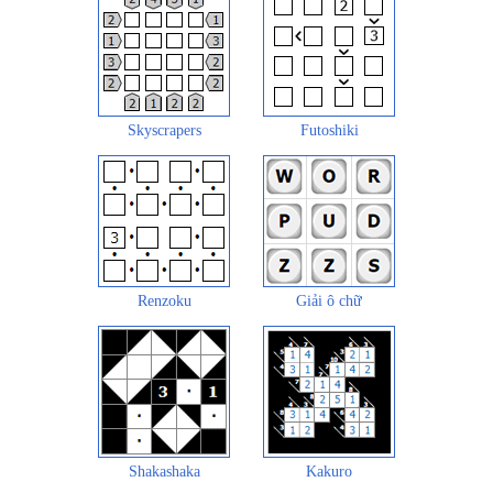
Skyscrapers
Futoshiki
Renzoku
Giải ô chữ
Shakashaka
Kakuro